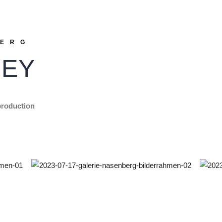
BERG
NEY
production