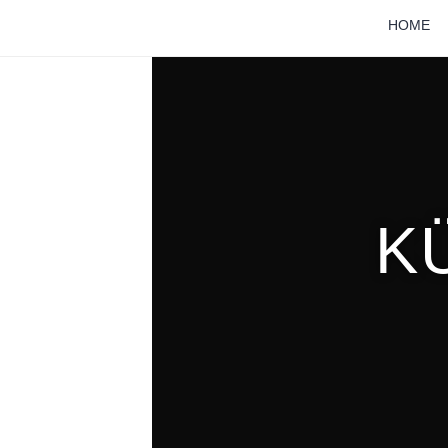
HOME
K